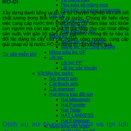
RO-DI
Phụ kiện vỏ màng inox
Phụ kiện vỏ màng composite
Xây dựng danh tiếng uy tín về sự chuyên nghiệp và cam kết
Cốc lọc
chất lượng trong lĩnh vực xử lý nước. Chúng tôi hiểu rằng
Cốc lọc nhựa
việc cung cấp nước tinh khiết không chỉ đảm bảo sức khỏe
Cốc lọc inox
con người mà còn tạo ra giá trị gia tăng cho các hoạt động
Phụ kiện cốc lọc
sản xuất. Với gần 10 năm kinh nghiệm, chúng tôi tự hào là
Màng lọc RO
đối tác đáng tin cậy của các ngành công nghiệp, cung cấp
Màng lọc RO gia đình
giải pháp xử lý nước RO-DI đáng tin cậy và hiệu quả.
Màng lọc RO công nghiệp
Màng siêu lọc UF
Tư vấn miễn phí
Lõi lọc
Lõi lọc PP
Lõi lọc xác khuẩn
Vật liệu lọc nước
Sỏi thạch anh
Cát thạch anh
Cát mangan
Hạt nhựa trao đổi ion
Hạt Mitsubishi
Hạt Purolite
Hạt Trilite
HẠT LANXESS
Hạt Extrepure
Dịch vụ xử lý nước RO-DI và lợi ích
Muối siêu tinh khiết