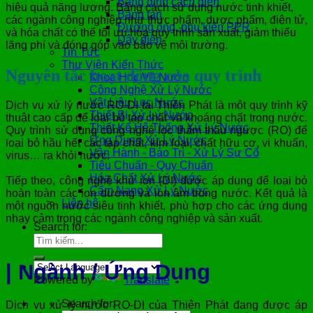
Băng dính cách điện
hiệu quả năng lượng. Bằng cách sử dụng nước tinh khiết,
Băng tan
các ngành công nghiệp như thực phẩm, dược phẩm, điện tử,
Đường ống, phụ kiện PPR
và hóa chất có thể tối ưu hóa quy trình sản xuất, giảm thiểu
Dây điện
lãng phí và đóng góp vào bảo vệ môi trường.
Tin Tức
Thư Viện Kiến Thức
Nguyên tắc hoạt động của quy trình
Khoa Học Về Nước
Công Nghệ Xử Lý Nước
Vật Liệu Lọc Nước
Dịch vụ xử lý nước RO-DI tại Thiên Phát là một quy trình kỹ
Thiết Bị Xử Lý Nước
thuật cao cấp để loại bỏ tạp chất và khoáng chất trong nước.
Thiết Kế Hệ Thống Xử Lý Nước
Quy trình sử dụng công nghệ lọc thẩm thấu ngược (RO) để
Ứng Dụng Xử Lý Nước
loại bỏ hầu hết các tạp chất, kim loại, chất hữu cơ, vi khuẩn,
Vận Hành - Bảo Trì - Xử Lý Sự Cố
virus… ra khỏi nước.
Tiêu Chuẩn - Quy Chuẩn
Hóa Chất Xử Lý Nước
Tiếp theo, công nghệ khử ion (DI) được áp dụng để loại bỏ
Cẩm Nang Xử Lý Nước
hoàn toàn các ion dương và ion âm trong nước. Kết quả là
Liên hệ
một nguồn nước siêu tinh khiết, phù hợp cho các ứng dụng
nhạy cảm trong các ngành công nghiệp và sản xuất.
Search for:
| Ngành / Ứng Dụng
Powered by
Translate
Search for:
Dịch vụ xử lý nước RO-DI của Thiên Phát đang được áp