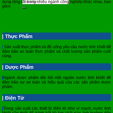
dụng rộng rãi trong nhiều ngành công nghiệp khác nhau, bao
gồm:
| Thực Phẩm
|
Sản xuất thực phẩm và đồ uống yêu cầu nước tinh khiết để
đảm bảo an toàn thực phẩm và chất lượng sản phẩm cuối
cùng.
| Dược Phẩm
|
Ngành dược phẩm đòi hỏi một nguồn nước tinh khiết để
đảm bảo sự an toàn và hiệu quả của các sản phẩm dược
phẩm.
| Điện Tử
|
Trong sản xuất các thiết bị điện tử như vi mạch, nước tinh
khiết cần thiết để tránh bất kỳ tạp chất nào ảnh hưởng đến