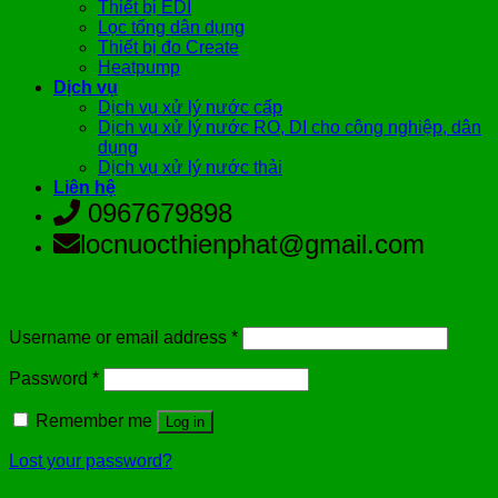
Thiết bị EDI
Lọc tổng dân dụng
Thiết bị đo Create
Heatpump
Dịch vụ
Dịch vụ xử lý nước cấp
Dịch vụ xử lý nước RO, DI cho công nghiệp, dân
dụng
Dịch vụ xử lý nước thải
Liên hệ
0967679898
locnuocthienphat@gmail.com
Login
Username or email address
*
Password
*
Remember me
Log in
Lost your password?