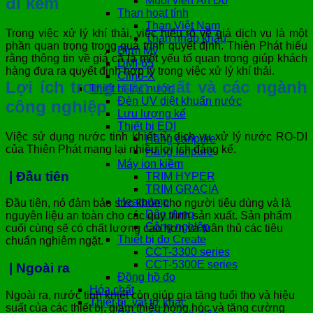
đi kèm
Muối viên Ấn Độ
Than hoạt tính
Than Việt Nam
Trong việc xử lý khí thải, việc hiểu rõ về giá dịch vụ là một
Than nhập khẩu
phần quan trọng trong quá trình quyết định. Thiên Phát hiểu
Birm Mỹ
rằng thông tin về giá cả là một yếu tố quan trọng giúp khách
DMI-65
hàng đưa ra quyết định hợp lý trong việc xử lý khí thải.
Clino-X
Lợi ích trong sản xuất và các ngành
Thiết bị lọc nước
Đèn UV diệt khuẩn nước
công nghiệp
Lưu lượng kế
Thiết bị EDI
Việc sử dụng nước tinh khiết từ dịch vụ xử lý nước RO-DI
Hãng canpure
của Thiên Phát mang lại nhiều lợi ích đáng kể.
Hãng Ionpure
Máy ion kiềm
| Đầu tiên
TRIM HYPER
TRIM GRACIA
Heatpump
Đầu tiên, nó đảm bảo sức khỏe cho người tiêu dùng và là
Dân dụng
nguyên liệu an toàn cho các quy trình sản xuất. Sản phẩm
Công nghiệp
cuối cùng sẽ có chất lượng cao hơn và tuân thủ các tiêu
Thiết bị đo Create
chuẩn nghiêm ngặt.
CCT-3300 series
CCT-5300E series
| Ngoài ra
Đồng hồ đo
Hóa chất
Ngoài ra, nước tinh khiết còn giúp gia tăng tuổi thọ và hiệu
Thiết bị, vật tư khác
suất của các thiết bị, giảm thiểu hỏng hóc và tăng cường