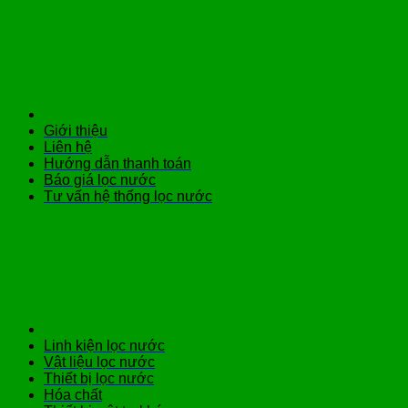
VỀ CHÚNG TÔI
Giới thiệu
Liên hệ
Hướng dẫn thanh toán
Báo giá lọc nước
Tư vấn hệ thống lọc nước
SẢN PHẨM
Linh kiện lọc nước
Vật liệu lọc nước
Thiết bị lọc nước
Hóa chất