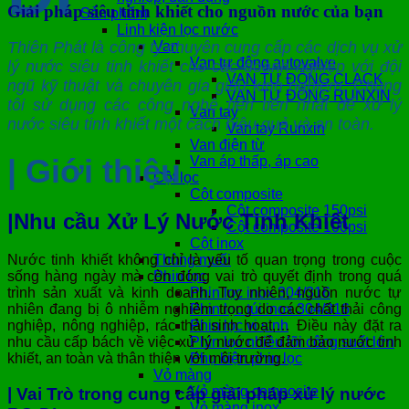
Giải pháp siêu tinh khiết cho nguồn nước của bạn
Sản phẩm
Linh kiện lọc nước
Van
Thiên Phát là công ty chuyên cung cấp các dịch vụ xử
Van tự động autovalve
lý nước siêu tinh khiết cho các doanh nghiệp với đội
VAN TỰ ĐỘNG CLACK
ngũ kỹ thuật và chuyên gia giàu kinh nghiệm. Chúng
VAN TỰ ĐỘNG RUNXIN
tôi sử dụng các công nghệ tiên tiến nhất để xử lý
Van tay
nước siêu tinh khiết một cách hiệu quả và an toàn.
Van tay Runxin
Van điện từ
| Giới thiệu
Van áp thấp, áp cao
Cột lọc
Cột composite
Cột composite 150psi
|Nhu cầu Xử Lý Nước Tinh Khiết
Cột composite 100psi
Cột inox
Nước tinh khiết không chỉ là yếu tố quan trọng trong cuộc
Thùng muối
sống hàng ngày mà còn đóng vai trò quyết định trong quá
Phin lọc
trình sản xuất và kinh doanh. Tuy nhiên, nguồn nước tự
Phin lọc inox 304/316
nhiên đang bị ô nhiễm nghiêm trọng do các chất thải công
Phin lọc túi inox 304/316
nghiệp, nông nghiệp, rác thải sinh hoạt,… Điều này đặt ra
Phin lọc vi sinh
nhu cầu cấp bách về việc xử lý nước để đảm bảo nước tinh
Phin lọc nhiều lõi công suất lớn
khiết, an toàn và thân thiện với môi trường.
Phụ kiện phin lọc
Vỏ màng
Vỏ màng composite
| Vai Trò trong cung cấp giải pháp xử lý nước
Vỏ màng inox