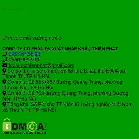
1 Product
Lĩnh vực môi trường nước
CÔNG TY CỔ PHẦN DV XUẤT NHẬP KHẨU THIÊN PHÁT
0967.67.98.98
0566.995.999
locnuocthienphat@gmail.com
Cơ sở 1 (Trụ sở chính): Số 88 khu B, tập thể E664, xã
Thanh Trì, TP Hà Nội
Cơ sở 2: Số 655+657 đường Quang Trung, phường
Dương Nội, TP Hà Nội
Cơ sở 3: Số 702 đường Quang Trung, phường Dương
Nội, TP Hà Nội
Tổng kho: Số F2, khu TT Viện KH nông nghiệp Việt Nam,
xã Thanh Trì, TP Hà Nội