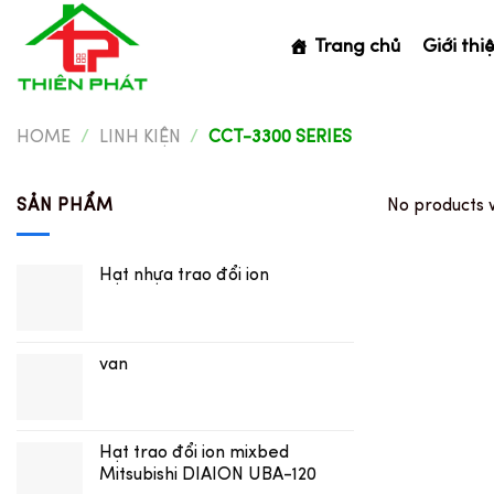
Skip
to
Trang chủ
Giới thi
content
HOME
/
LINH KIỆN
/
CCT-3300 SERIES
SẢN PHẨM
No products 
Hạt nhựa trao đổi ion
van
Hạt trao đổi ion mixbed
Mitsubishi DIAION UBA-120