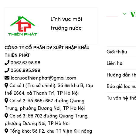
V
Lĩnh vực môi
trường nước
CÔNG TY CỔ PHẦN DV XUẤT NHẬP KHẨU
Giới thiệu
THIÊN PHÁT
0967.67.98.98
Liên hệ
0566.995.999
Hướng dẫn t
locnuocthienphat@gmail.com
Cơ sở 1 (Trụ sở chính): Số 88 khu B, tập
Báo giá lọc n
thể E664, xã Thanh Trì, TP Hà Nội
Tư vấn hệ th
Cơ sở 2: Số 655+657 đường Quang
Trung, phường Dương Nội, TP Hà Nội
Cơ sở 3: Số 702 đường Quang Trung,
phường Dương Nội, TP Hà Nội
Tổng kho: Số F2, khu TT Viện KH nông