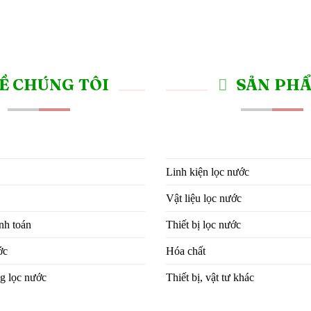
Ề CHÚNG TÔI
SẢN PH
Linh kiện lọc nước
Vật liệu lọc nước
nh toán
Thiết bị lọc nước
ớc
Hóa chất
g lọc nước
Thiết bị, vật tư khác