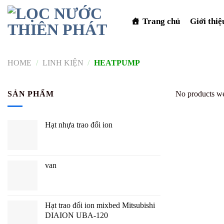
Skip
to
Trang chủ
Giới thiệ
content
HOME
/
LINH KIỆN
/
HEATPUMP
SẢN PHẨM
No products we
Hạt nhựa trao đổi ion
van
Hạt trao đổi ion mixbed Mitsubishi
DIAION UBA-120