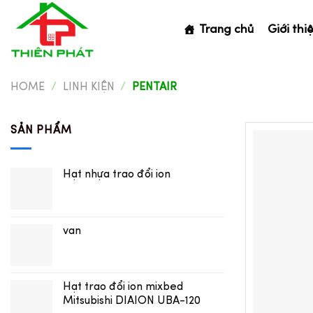
Skip
to
Trang chủ
Giới thi
content
HOME
/
LINH KIỆN
/
PENTAIR
SẢN PHẨM
Hạt nhựa trao đổi ion
van
Hạt trao đổi ion mixbed
Mitsubishi DIAION UBA-120