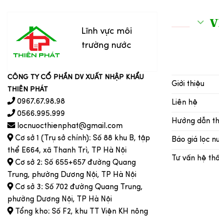
V
Lĩnh vực môi
trường nước
CÔNG TY CỔ PHẦN DV XUẤT NHẬP KHẨU
Giới thiệu
THIÊN PHÁT
0967.67.98.98
Liên hệ
0566.995.999
Hướng dẫn t
locnuocthienphat@gmail.com
Cơ sở 1 (Trụ sở chính): Số 88 khu B, tập
Báo giá lọc n
thể E664, xã Thanh Trì, TP Hà Nội
Tư vấn hệ th
Cơ sở 2: Số 655+657 đường Quang
Trung, phường Dương Nội, TP Hà Nội
Cơ sở 3: Số 702 đường Quang Trung,
phường Dương Nội, TP Hà Nội
Tổng kho: Số F2, khu TT Viện KH nông