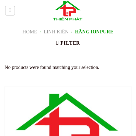
Skip
to
content
HOME
/
LINH KIỆN
/
HÃNG IONPURE
FILTER
No products were found matching your selection.