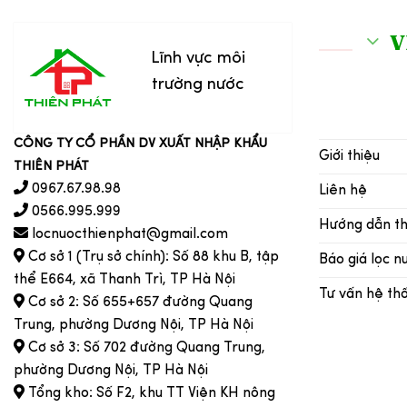
V
Lĩnh vực môi
trường nước
CÔNG TY CỔ PHẦN DV XUẤT NHẬP KHẨU
Giới thiệu
THIÊN PHÁT
0967.67.98.98
Liên hệ
0566.995.999
Hướng dẫn t
locnuocthienphat@gmail.com
Cơ sở 1 (Trụ sở chính): Số 88 khu B, tập
Báo giá lọc n
thể E664, xã Thanh Trì, TP Hà Nội
Tư vấn hệ th
Cơ sở 2: Số 655+657 đường Quang
Trung, phường Dương Nội, TP Hà Nội
Cơ sở 3: Số 702 đường Quang Trung,
phường Dương Nội, TP Hà Nội
Tổng kho: Số F2, khu TT Viện KH nông