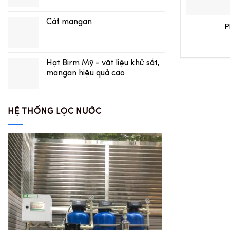
Cát mangan
P
Hạt Birm Mỹ - vật liệu khử sắt,
mangan hiệu quả cao
HỆ THỐNG LỌC NƯỚC