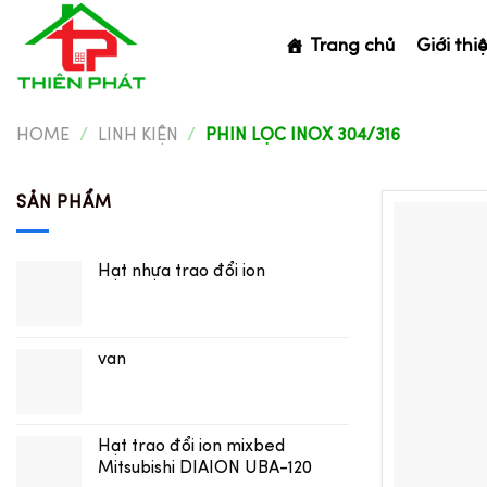
Skip
to
Trang chủ
Giới thi
content
HOME
/
LINH KIỆN
/
PHIN LỌC INOX 304/316
SẢN PHẨM
Hạt nhựa trao đổi ion
van
Hạt trao đổi ion mixbed
Mitsubishi DIAION UBA-120