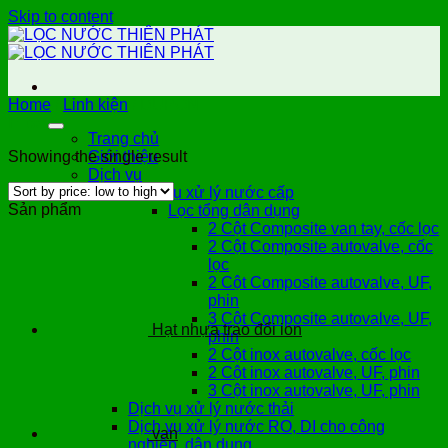
Skip to content
Home
/
Linh kiện
/
DUPONT
Filter
Trang chủ
Showing the single result
Giới thiệu
Dịch vụ
Dịch vụ xử lý nước cấp
Sản phẩm
Lọc tổng dân dụng
2 Cột Composite van tay, cốc lọc
2 Cột Composite autovalve, cốc
lọc
2 Cột Composite autovalve, UF,
phin
3 Cột Composite autovalve, UF,
Hạt nhựa trao đổi ion
phin
2 Cột inox autovalve, cốc lọc
2 Cột inox autovalve, UF, phin
3 Cột inox autovalve, UF, phin
Dịch vụ xử lý nước thải
Dịch vụ xử lý nước RO, DI cho công
van
nghiệp, dân dụng