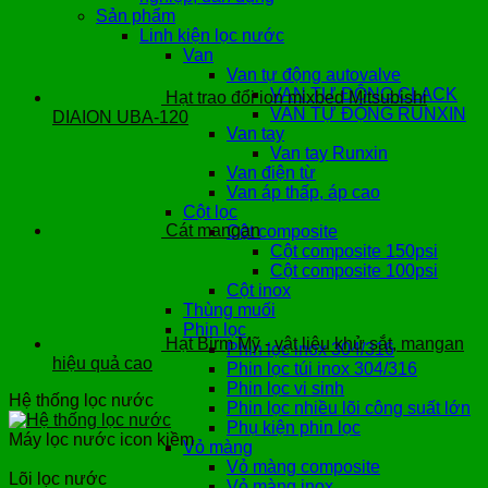
Sản phẩm
Linh kiện lọc nước
Van
Van tự động autovalve
VAN TỰ ĐỘNG CLACK
Hạt trao đổi ion mixbed Mitsubishi
VAN TỰ ĐỘNG RUNXIN
DIAION UBA-120
Van tay
Van tay Runxin
Van điện từ
Van áp thấp, áp cao
Cột lọc
Cát mangan
Cột composite
Cột composite 150psi
Cột composite 100psi
Cột inox
Thùng muối
Phin lọc
Hạt Birm Mỹ - vật liệu khử sắt, mangan
Phin lọc inox 304/316
hiệu quả cao
Phin lọc túi inox 304/316
Phin lọc vi sinh
Hệ thống lọc nước
Phin lọc nhiều lõi công suất lớn
Phụ kiện phin lọc
Máy lọc nước icon kiềm
Vỏ màng
Vỏ màng composite
Lõi lọc nước
Vỏ màng inox