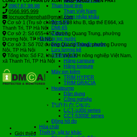
Muối viên Ấn Độ
CÔNG TY CỔ PHẦN DV XUẤT NHẬP KHẨU THIÊN PHÁT
Than hoạt tính
0967.67.98.98
Than Việt Nam
0566.995.999
Than nhập khẩu
locnuocthienphat@gmail.com
Birm Mỹ
Cơ sở 1 (Trụ sở chính): Số 88 khu B, tập thể E664, xã
DMI-65
Thanh Trì, TP Hà Nội
Clino-X
Cơ sở 2: Số 655+657 đường Quang Trung, phường
Thiết bị lọc nước
Dương Nội, TP Hà Nội
Đèn UV diệt khuẩn nước
Cơ sở 3: Số 702 đường Quang Trung, phường Dương
Lưu lượng kế
Nội, TP Hà Nội
Thiết bị EDI
Tổng kho: Số F2, khu TT Viện KH nông nghiệp Việt Nam,
Hãng canpure
xã Thanh Trì, TP Hà Nội
Hãng Ionpure
Máy ion kiềm
TRIM HYPER
TRIM GRACIA
Heatpump
Dân dụng
Công nghiệp
Thiết bị đo Create
VỀ CHÚNG TÔI
CCT-3300 series
CCT-5300E series
Đồng hồ đo
Hóa chất
Thiết bị, vật tư khác
Giới thiệu