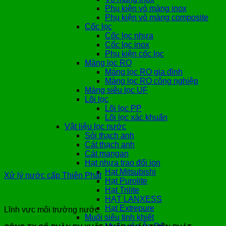
Phụ kiện vỏ màng inox
Phụ kiện vỏ màng composite
Cốc lọc
Cốc lọc nhựa
Cốc lọc inox
Phụ kiện cốc lọc
Màng lọc RO
Màng lọc RO gia đình
Màng lọc RO công nghiệp
Màng siêu lọc UF
Lõi lọc
Lõi lọc PP
Lõi lọc xác khuẩn
Vật liệu lọc nước
Sỏi thạch anh
Cát thạch anh
Cát mangan
Hạt nhựa trao đổi ion
Hạt Mitsubishi
Xử lý nước cấp Thiên Phát
Hạt Purolite
Hạt Trilite
HẠT LANXESS
Hạt Extrepure
Lĩnh vực môi trường nước
Muối siêu tinh khiết