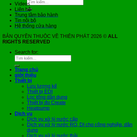
Videos
Liên hệ
Trung tâm bảo hành
Tin nội bộ
Hệ thống cửa hàng
BẢN QUYỀN THUỘC VỀ THIÊN PHÁT 2026 ©
ALL
RIGHTS RESERVED
Search for:
Trang chủ
giới thiệu
Thiết bị
Lưu lượng kế
Thiết bị EDI
Lọc tổng dân dụng
Thiết bị đo Create
Heatpump
Dịch vụ
Dịch vụ xử lý nước cấp
Dịch vụ xử lý nước RO, DI cho công nghiệp, dân
dụng
Dịch vụ xử lý nước thải