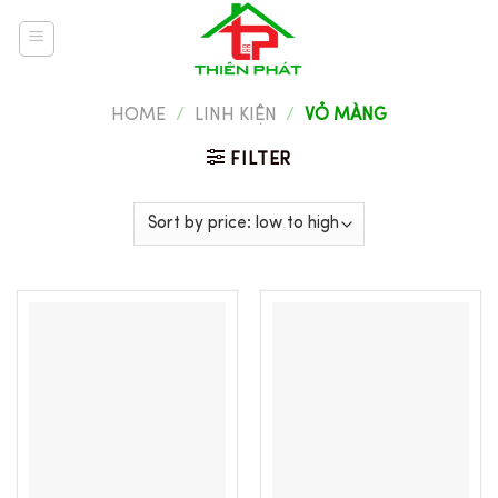
Skip
to
content
HOME
/
LINH KIỆN
/
VỎ MÀNG
FILTER