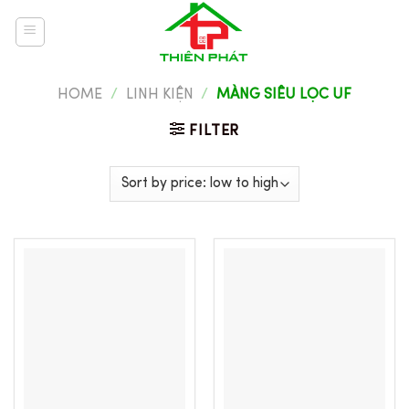
Skip
to
content
HOME
/
LINH KIỆN
/
MÀNG SIÊU LỌC UF
FILTER